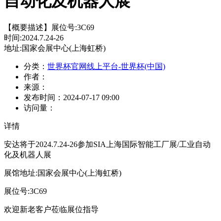
自动化及机器人展
【概要描述】
展位号:3C69
时间:2024.7.24-26
地址:国家会展中心(上海虹桥)
分类：
世界杯官网线上平台-世界杯(中国)
作者：
来源：
发布时间：
2024-07-17 09:00
访问量：
详情
安达将于2024.7.24-26参加SIA上海国际智能工厂展/工业自动
化及机器人展
展馆地址:国家会展中心(上海虹桥)
展位号:3C69
欢迎新老客户莅临展位指导