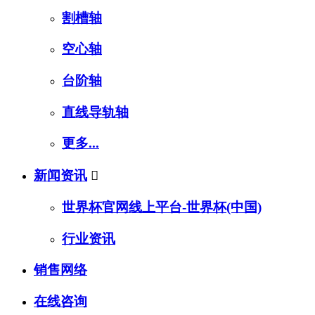
割槽轴
空心轴
台阶轴
直线导轨轴
更多...
新闻资讯

世界杯官网线上平台-世界杯(中国)
行业资讯
销售网络
在线咨询