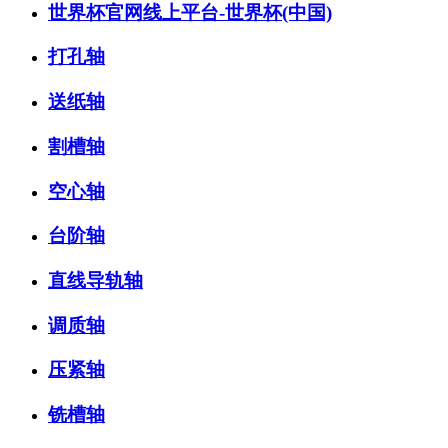
世界杯官网线上平台-世界杯(中国)
打孔轴
送纸轴
割槽轴
空心轴
台阶轴
直线导轨轴
调质轴
压紧轴
铣槽轴