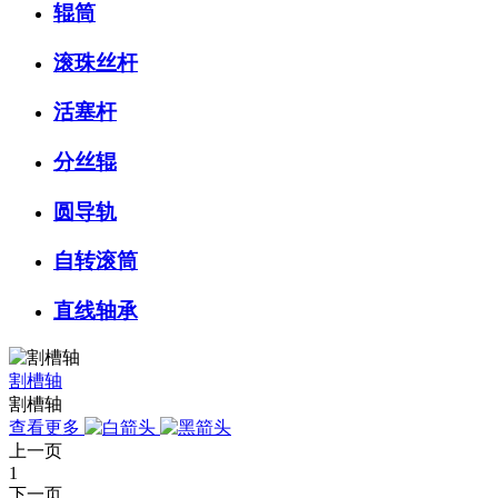
辊筒
滚珠丝杆
活塞杆
分丝辊
圆导轨
自转滚筒
直线轴承
割槽轴
割槽轴
查看更多
上一页
1
下一页