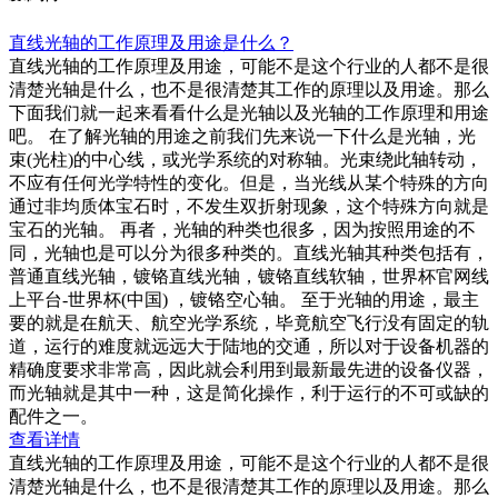
直线光轴的工作原理及用途是什么？
直线光轴的工作原理及用途，可能不是这个行业的人都不是很
清楚光轴是什么，也不是很清楚其工作的原理以及用途。那么
下面我们就一起来看看什么是光轴以及光轴的工作原理和用途
吧。 在了解光轴的用途之前我们先来说一下什么是光轴，光
束(光柱)的中心线，或光学系统的对称轴。光束绕此轴转动，
不应有任何光学特性的变化。但是，当光线从某个特殊的方向
通过非均质体宝石时，不发生双折射现象，这个特殊方向就是
宝石的光轴。 再者，光轴的种类也很多，因为按照用途的不
同，光轴也是可以分为很多种类的。直线光轴其种类包括有，
普通直线光轴，镀铬直线光轴，镀铬直线软轴，世界杯官网线
上平台-世界杯(中国) ，镀铬空心轴。 至于光轴的用途，最主
要的就是在航天、航空光学系统，毕竟航空飞行没有固定的轨
道，运行的难度就远远大于陆地的交通，所以对于设备机器的
精确度要求非常高，因此就会利用到最新最先进的设备仪器，
而光轴就是其中一种，这是简化操作，利于运行的不可或缺的
配件之一。
查看详情
直线光轴的工作原理及用途，可能不是这个行业的人都不是很
清楚光轴是什么，也不是很清楚其工作的原理以及用途。那么