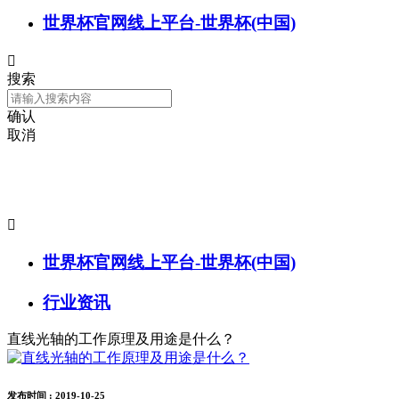
世界杯官网线上平台-世界杯(中国)

搜索
确认
取消
新闻资讯

世界杯官网线上平台-世界杯(中国)
行业资讯
直线光轴的工作原理及用途是什么？
发布时间
: 2019-10-25