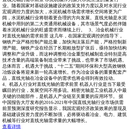
业。随着国家对基础设施建设的政策支持力度以及对水泥行业
宏观调控力度的加大，水泥机械市场需求增长空间将更为广
阔，水泥机械行业将朝着更合理的方向发展。直线光轴是水泥
机械中用到的第二大类通用机械设备，其市场景气度必然伴随
着水泥机械行业的旺盛需求而继续上行。 3、冶金机械行业
对直线光轴的需求前景 这几年，在国家宏观调控的指导下，
钢铁产业严格控制产能总量，加快淘汰落后产能，严格控制新
增产能。钢铁产业在经历了长期粗放型扩张后，亟待加快结构
调整和产业升级，而这种调整给冶金重型机械制造业特别是高
技术含量的高端装备制造业带来了挑战，也带来了市场机遇。
总体而言，机遇大于挑战，“十二五”期间环保和大型高效钢铁
冶炼设备将迎来新一轮高速增长。作为冶金设备的重要配套产
品，直线光轴在冶金设备中的需求也将会得到有效拉动。
4、机器人行业对直线光轴的需求前景 机器人行业是当下最受
瞩目的行业，发展空间不用多说。精密光轴是工业机器人中最
关键的功能部件，是机器人产业链至关重要的应用环节。 据
中国报告大厅发布的2016-2021年中国直线光轴行业市场供需
前景预测深度研究报告显示，我国宏观经济政策效果的显现及
基础建设投资力度的不断加强，必将驱动着冶金、电力、建筑
机械等行业对直线光轴需求量的大幅增长。
查看详情