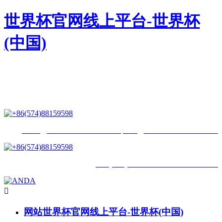
世界杯官网线上平台-世界杯
(中国)
世界杯官网线上平台-世界杯(中国) ：一家专业研发生产和销售运动系
列产品的企业 !
一家专业研发生产和销售运动系列产品的企业 !
biwu@rcdriver-online.com
/
lulu@rcdriver-online.com
+86(574)88159598 /
18968312317

网站世界杯官网线上平台-世界杯(中国)