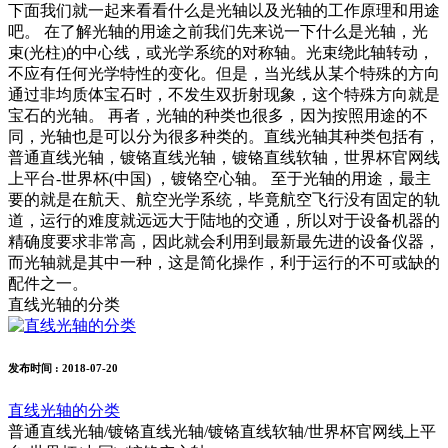
下面我们就一起来看看什么是光轴以及光轴的工作原理和用途
吧。 在了解光轴的用途之前我们先来说一下什么是光轴，光
束(光柱)的中心线，或光学系统的对称轴。光束绕此轴转动，
不应有任何光学特性的变化。但是，当光线从某个特殊的方向
通过非均质体宝石时，不发生双折射现象，这个特殊方向就是
宝石的光轴。 再者，光轴的种类也很多，因为按照用途的不
同，光轴也是可以分为很多种类的。直线光轴其种类包括有，
普通直线光轴，镀铬直线光轴，镀铬直线软轴，世界杯官网线
上平台-世界杯(中国) ，镀铬空心轴。 至于光轴的用途，最主
要的就是在航天、航空光学系统，毕竟航空飞行没有固定的轨
道，运行的难度就远远大于陆地的交通，所以对于设备机器的
精确度要求非常高，因此就会利用到最新最先进的设备仪器，
而光轴就是其中一种，这是简化操作，利于运行的不可或缺的
配件之一。
直线光轴的分类
发布时间
: 2018-07-20
直线光轴的分类
普通直线光轴/镀铬直线光轴/镀铬直线软轴/世界杯官网线上平