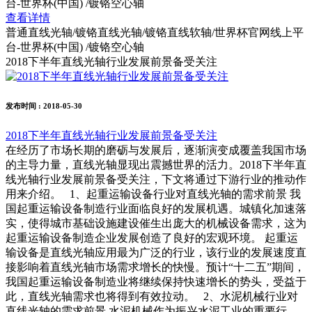
台-世界杯(中国) /镀铬空心轴
查看详情
普通直线光轴/镀铬直线光轴/镀铬直线软轴/世界杯官网线上平
台-世界杯(中国) /镀铬空心轴
2018下半年直线光轴行业发展前景备受关注
发布时间
: 2018-05-30
2018下半年直线光轴行业发展前景备受关注
在经历了市场长期的磨砺与发展后，逐渐演变成覆盖我国市场
的主导力量，直线光轴显现出震撼世界的活力。2018下半年直
线光轴行业发展前景备受关注，下文将通过下游行业的推动作
用来介绍。 1、起重运输设备行业对直线光轴的需求前景 我
国起重运输设备制造行业面临良好的发展机遇。城镇化加速落
实，使得城市基础设施建设催生出庞大的机械设备需求，这为
起重运输设备制造企业发展创造了良好的宏观环境。 起重运
输设备是直线光轴应用最为广泛的行业，该行业的发展速度直
接影响着直线光轴市场需求增长的快慢。预计“十二五”期间，
我国起重运输设备制造业将继续保持快速增长的势头，受益于
此，直线光轴需求也将得到有效拉动。 2、水泥机械行业对
直线光轴的需求前景 水泥机械作为振兴水泥工业的重要行