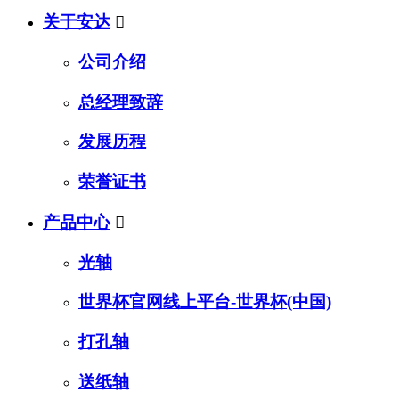
关于安达

公司介绍
总经理致辞
发展历程
荣誉证书
产品中心

光轴
世界杯官网线上平台-世界杯(中国)
打孔轴
送纸轴