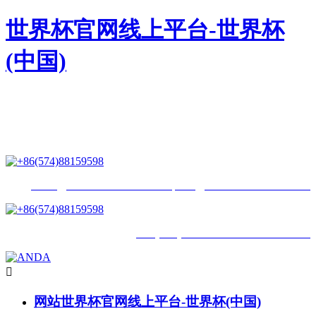
世界杯官网线上平台-世界杯
(中国)
世界杯官网线上平台-世界杯(中国) ：一家专业研发生产和销售运动系
列产品的企业 !
一家专业研发生产和销售运动系列产品的企业 !
biwu@rcdriver-online.com
/
lulu@rcdriver-online.com
+86(574)88159598 /
18968312317

网站世界杯官网线上平台-世界杯(中国)