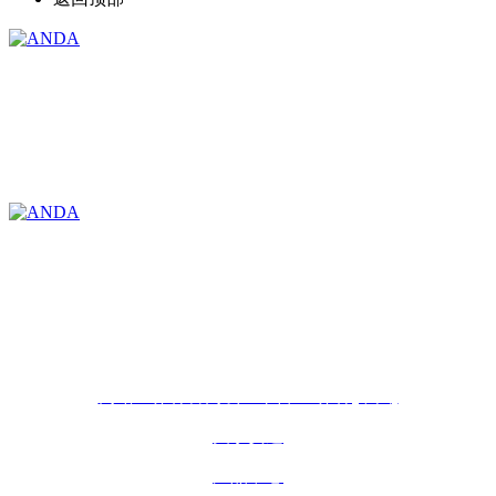
© 世界杯官网线上平台-世界杯(中国) 版权所有
© 世界杯官网线上平台-世界杯(中国) 版权所有
网站世界杯官网线上平台-世界杯(中国)
关于安达
产品中心