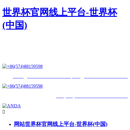
世界杯官网线上平台-世界杯
(中国)
世界杯官网线上平台-世界杯(中国) ：一家专业研发生产和销售运动系
列产品的企业 !
一家专业研发生产和销售运动系列产品的企业 !
biwu@rcdriver-online.com
/
lulu@rcdriver-online.com
+86(574)88159598 /
18968312317

网站世界杯官网线上平台-世界杯(中国)