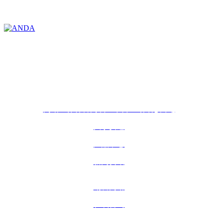
© 世界杯官网线上平台-世界杯(中国) 版权所有
网站世界杯官网线上平台-世界杯(中国)
关于安达
产品中心
新闻资讯
销售网络
在线咨询