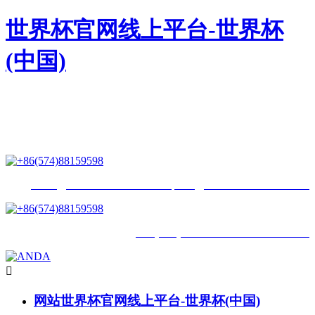
世界杯官网线上平台-世界杯
(中国)
世界杯官网线上平台-世界杯(中国) ：一家专业研发生产和销售运动系
列产品的企业 !
一家专业研发生产和销售运动系列产品的企业 !
biwu@rcdriver-online.com
/
lulu@rcdriver-online.com
+86(574)88159598 /
18968312317

网站世界杯官网线上平台-世界杯(中国)