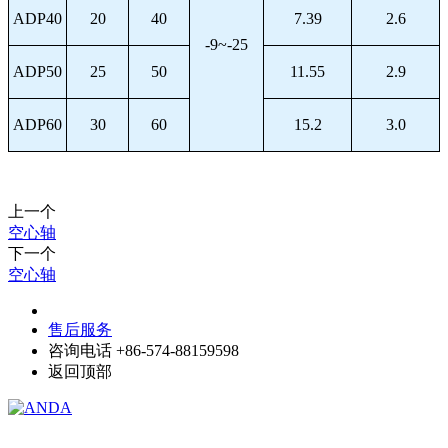
ADP40
20
40
7.39
2.6
-9~-25
ADP50
25
50
11.55
2.9
ADP60
30
60
15.2
3.0
上一个
空心轴
下一个
空心轴
售后服务
咨询电话
+86-574-88159598
返回顶部
© 世界杯官网线上平台-世界杯(中国) 版权所有