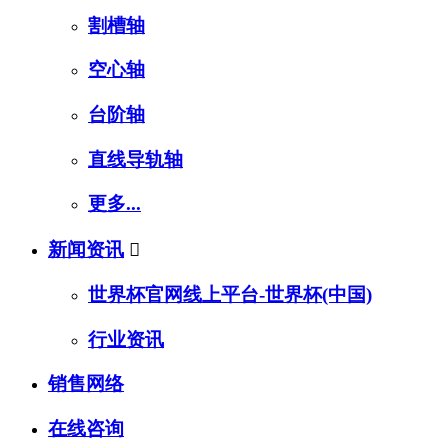
割槽轴
空心轴
台阶轴
直线导轨轴
更多...
新闻资讯

世界杯官网线上平台-世界杯(中国)
行业资讯
销售网络
在线咨询