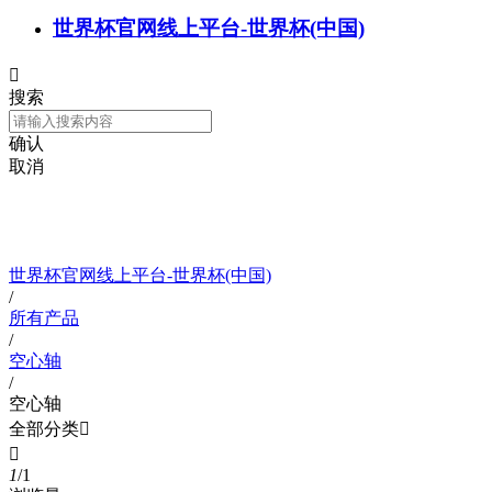
世界杯官网线上平台-世界杯(中国)

搜索
确认
取消
产品中心
世界杯官网线上平台-世界杯(中国)
/
所有产品
/
空心轴
/
空心轴
全部分类


1
/
1