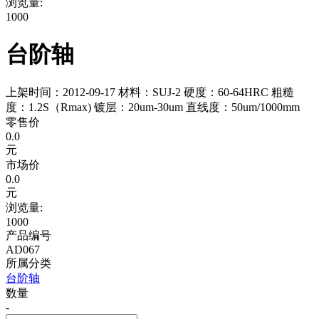
浏览量:
1000
台阶轴
上架时间：2012-09-17 材料：SUJ-2 硬度：60-64HRC 粗糙
度：1.2S（Rmax) 镀层：20um-30um 直线度：50um/1000mm
零售价
0.0
元
市场价
0.0
元
浏览量:
1000
产品编号
AD067
所属分类
台阶轴
数量
-