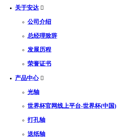
关于安达

公司介绍
总经理致辞
发展历程
荣誉证书
产品中心

光轴
世界杯官网线上平台-世界杯(中国)
打孔轴
送纸轴