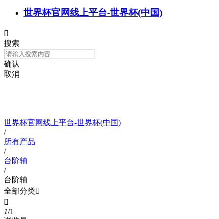
世界杯官网线上平台-世界杯(中国)

搜索
确认
取消
产品中心
世界杯官网线上平台-世界杯(中国)
/
所有产品
/
台阶轴
/
台阶轴
全部分类


1
/
1