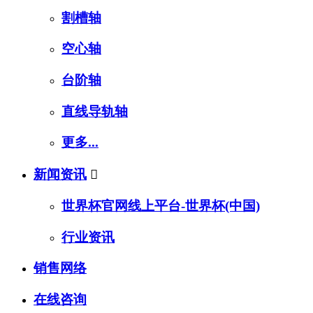
割槽轴
空心轴
台阶轴
直线导轨轴
更多...
新闻资讯

世界杯官网线上平台-世界杯(中国)
行业资讯
销售网络
在线咨询