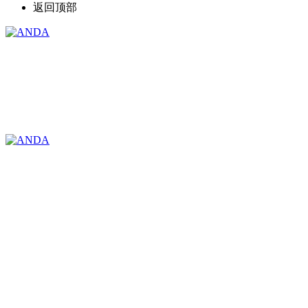
返回顶部
© 世界杯官网线上平台-世界杯(中国) 版权所有