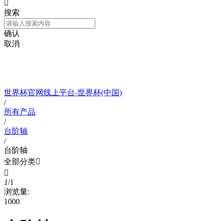

搜索
确认
取消
世界杯官网线上平台-世界杯(中国)
/
所有产品
/
台阶轴
/
台阶轴
全部分类


1
/
1
浏览量:
1000