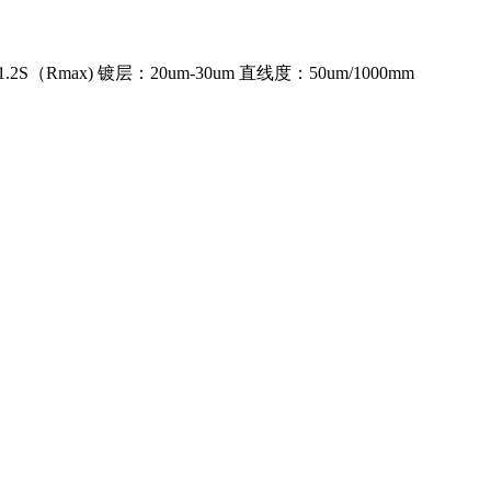
2S（Rmax) 镀层：20um-30um 直线度：50um/1000mm