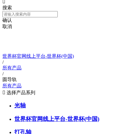

搜索
确认
取消
世界杯官网线上平台-世界杯(中国)
/
所有产品
/
圆导轨
所有产品

选择产品系列
光轴
世界杯官网线上平台-世界杯(中国)
打孔轴