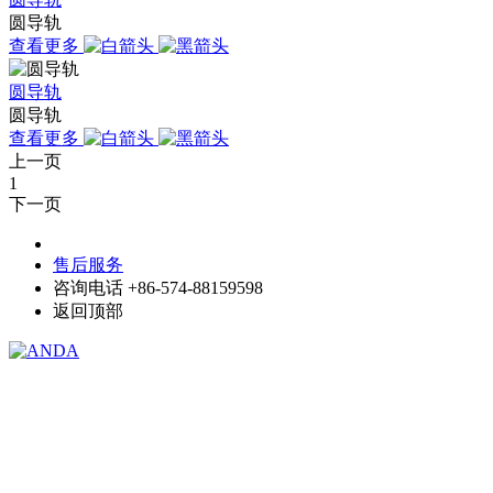
圆导轨
查看更多
圆导轨
圆导轨
查看更多
上一页
1
下一页
售后服务
咨询电话
+86-574-88159598
返回顶部
© 世界杯官网线上平台-世界杯(中国) 版权所有