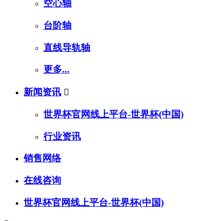
空心轴
台阶轴
直线导轨轴
更多...
新闻资讯

世界杯官网线上平台-世界杯(中国)
行业资讯
销售网络
在线咨询
世界杯官网线上平台-世界杯(中国)