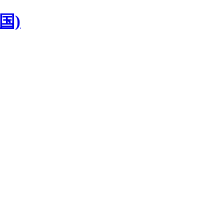
国)
产品的企业 !